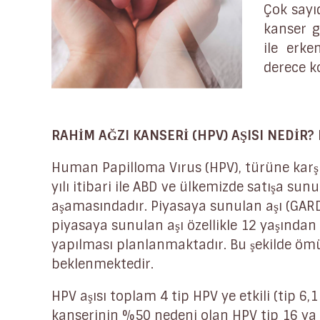
Çok sayı
kanser g
ile erke
derece k
RAHİM AĞZI KANSERİ (HPV) AŞISI NEDİR?
Human Papilloma Vırus (HPV), türüne karşı a
yılı itibari ile ABD ve ülkemizde satışa sunul
aşamasındadır. Piyasaya sunulan aşı (GARD
piyasaya sunulan aşı özellikle 12 yaşından 
yapılması planlanmaktadır. Bu şekilde ö
beklenmektedir.
HPV aşısı toplam 4 tip HPV ye etkili (tip 6
kanserinin %50 nedeni olan HPV tip 16 ya 