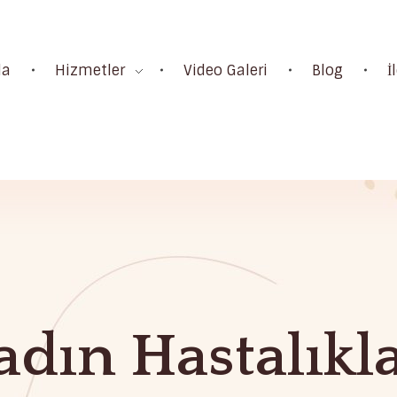
da
Hizmetler
Video Galeri
Blog
İ
adın Hastalıkla