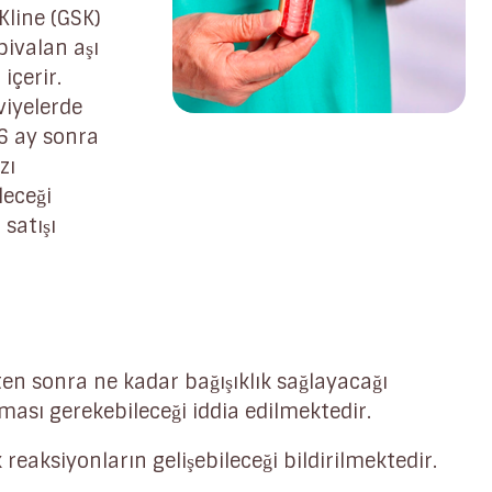
Kline (GSK)
bivalan aşı
içerir.
viyelerde
 6 ay sonra
zı
leceği
 satışı
kten sonra ne kadar bağışıklık sağlayacağı
ması gerekebileceği iddia edilmektedir.
 reaksiyonların gelişebileceği bildirilmektedir.