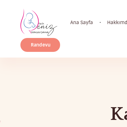
Ana Sayfa
Hakkım
Dr. Deniz Güleryüz Çakmak: Bursa Kadın Doğum & Bursa Tüp Bebek Doktoru
Bursa Kadın Doğum Doktoru ve Bursa Tüp Bebek Doktoru
Randevu
K