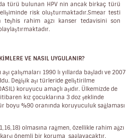
da türü bulunan HPV nin ancak birkaç türü
elişiminde risk oluşturmaktadır.Smear testi
n teşhis rahim ağzı kanser tedavisini son
olaylaştırmaktadır.
 KİMLERE VE NASIL UYGULANIR?
şı çalışmaları 1990 lı yıllarda başladı ve 2007
du. Değişik aşı türleride geliştirilme
ASIL) koruyucu amaçlı aşıdır. Ülkemizde de
itibaren kız çocuklarına 3 doz şeklinde
mür boyu %90 oranında koruyuculuk sağlaması
,11,16,18) olmasına rağmen, özellikle rahim ağzı
karşı önemli bir koruma sağlayacaktır.