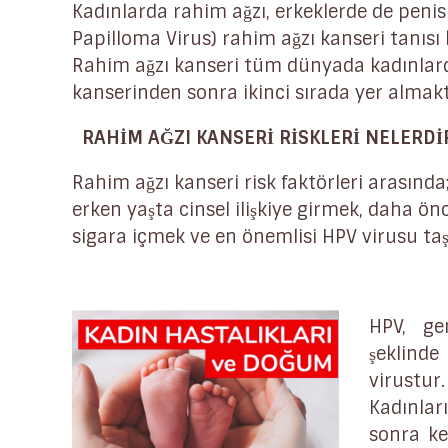
Kadınlarda rahim ağzı, erkeklerde de pen
Papilloma Virus) rahim ağzı kanseri tanıs
Rahim ağzı kanseri tüm dünyada kadınlar
kanserinden sonra ikinci sırada yer almakt
RAHİM AĞZI KANSERİ RİSKLERİ NELERDİ
Rahim ağzı kanseri risk faktörleri arasında;
erken yaşta cinsel ilişkiye girmek, daha önc
sigara içmek ve en önemlisi HPV virusu ta
HPV, ge
şeklind
virustur
Kadınlar
sonra ke