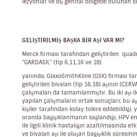
lezyonlar ve dış genital bölgede bulunan siğ
GELİŞTİRİLMİŞ BAŞKA BİR AŞI VAR MI?
Merck firması tarafından geliştirilen quadr
“GARDASIL” (tip 6,11,16 ve 18)
yanında, GlaxoSmithKline (GSK) firması ta
geliştirilen bivalan (tip 16,18) aşının (CERV
çalışmaları da tamamlanmıştır. Bu iki aşı ile 
yapılan çalışmaların ortak sonuçları; bu aş
kişiler tarafından kolay tolere edilebildiği,
oranda bağışıklanmanın sağlandığı, HPV e
ile ilgili klinik hastalığın azaltılmasında etk
ve bivalan aşı ile oluşan bağışıklık süresin