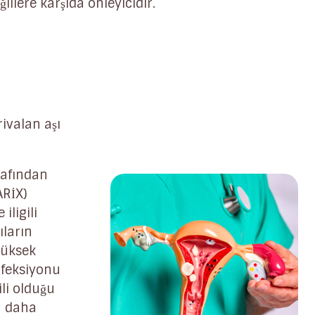
illere karşıda önleyicidir.
ivalan aşı
rafından
ARİX)
iligili
ıların
 yüksek
nfeksiyonu
ili olduğu
in daha