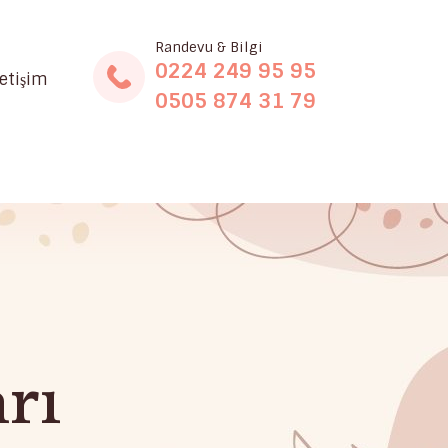
Randevu & Bilgi
0224 249 95 95
letişim
0505 874 31 79
rı