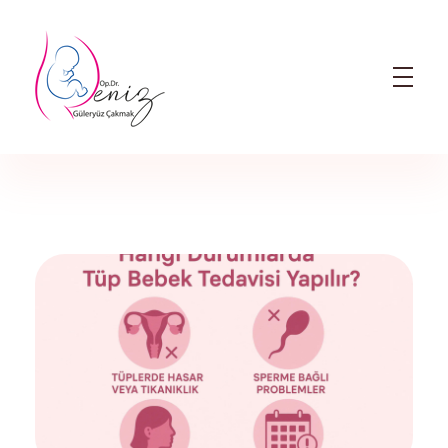
Dr. Deniz Güleryüz Çakmak: Bursa Kadın Doğum & Bursa Tüp Bebek Doktoru
Bursa Kadın Doğum Doktoru ve Bursa Tüp Bebek Doktoru