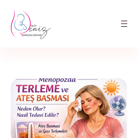
Dr. Deniz Güleryüz Çakmak: Bursa Kadın Doğum & Bursa Tüp Bebek Doktoru
Bursa Kadın Doğum Doktoru ve Bursa Tüp Bebek Doktoru