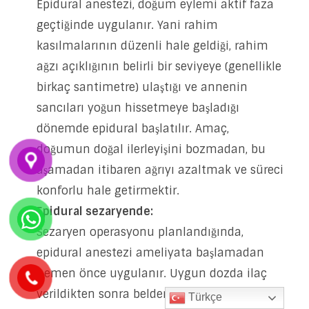
Epidural anestezi, doğum eylemi aktif faza
geçtiğinde uygulanır. Yani rahim
kasılmalarının düzenli hale geldiği, rahim
ağzı açıklığının belirli bir seviyeye (genellikle
birkaç santimetre) ulaştığı ve annenin
sancıları yoğun hissetmeye başladığı
dönemde epidural başlatılır. Amaç,
doğumun doğal ilerleyişini bozmadan, bu
aşamadan itibaren ağrıyı azaltmak ve süreci
konforlu hale getirmektir.
Epidural sezaryende:
Sezaryen operasyonu planlandığında,
epidural anestezi ameliyata başlamadan
hemen önce uygulanır. Uygun dozda ilaç
verildikten sonra belden aşağı bölgedeki ağrı
Türkçe