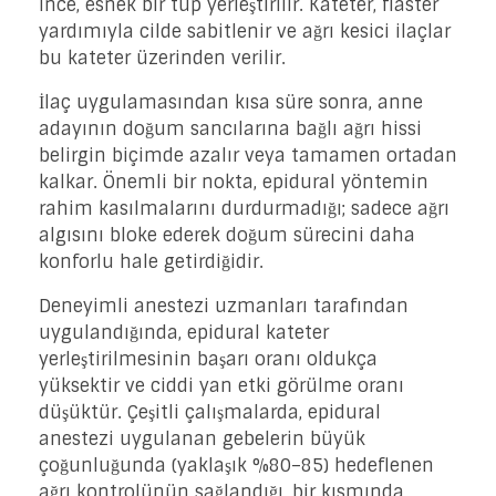
ince, esnek bir tüp yerleştirilir. Kateter, flaster
yardımıyla cilde sabitlenir ve ağrı kesici ilaçlar
bu kateter üzerinden verilir.
İlaç uygulamasından kısa süre sonra, anne
adayının doğum sancılarına bağlı ağrı hissi
belirgin biçimde azalır veya tamamen ortadan
kalkar. Önemli bir nokta, epidural yöntemin
rahim kasılmalarını durdurmadığı; sadece ağrı
algısını bloke ederek doğum sürecini daha
konforlu hale getirdiğidir.
Deneyimli anestezi uzmanları tarafından
uygulandığında, epidural kateter
yerleştirilmesinin başarı oranı oldukça
yüksektir ve ciddi yan etki görülme oranı
düşüktür. Çeşitli çalışmalarda, epidural
anestezi uygulanan gebelerin büyük
çoğunluğunda (yaklaşık %80–85) hedeflenen
ağrı kontrolünün sağlandığı, bir kısmında