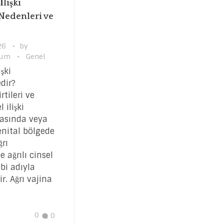
İlişki
 Nedenleri ve
26
by
gum
Genel
işki
dir?
rtileri ve
 ilişki
rasında veya
nital bölgede
rı
 ağrılı cinsel
bbi adıyla
r. Ağrı vajina
0
0