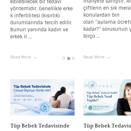
maliyete sahiptir. 
edilebilecek bir tedavi
çiftlerin en sık mera
yöntemidir. Genellikle erke
konulardan biri
k infertilitesi (kısırlık)
olan “aşılama ücret
durumlarında tercih edilir.
kadar?” sorusunun y
Bunun yanında kadın ve
birço ...
erkek il ...
Read More
Read More
0
0
Tüp Bebek Tedavisinde
Tüp Bebek Tedavis