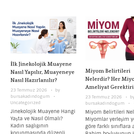
İlk Jinekolojik Muayene
Miyom Belirtileri
Nasıl Yapılır, Muayeneye
Nelerdir? Her Mi
Nasıl Hazırlanılır?
Ameliyat Gerektiri
23 Temmuz 2026
by
bursakadindogum
23 Temmuz 2026
b
Uncategorized
bursakadindogum
Jinekolojik Muayene Hangi
Miyom Belirtileri Nel
Yaşta ve Nasıl Olmalı?
Miyomlar yerleşim y
Kadın sağlığının
göre farklı sınıflara a
korunmasında düzenli
Rahim boşluğunun i