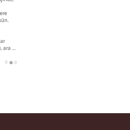
ere
ün.
ar
ara ...
0
0