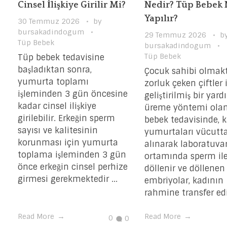
Cinsel İlişkiye Girilir Mi?
Nedir? Tüp Bebek 
Yapılır?
30 Temmuz 2026
by
bursakadindogum
29 Temmuz 2026
b
Tüp Bebek
bursakadindogum
Tüp Bebek
Tüp bebek tedavisine
başladıktan sonra,
Çocuk sahibi olmak
yumurta toplamı
zorluk çeken çiftler 
işleminden 3 gün öncesine
geliştirilmiş bir yar
kadar cinsel ilişkiye
üreme yöntemi ola
girilebilir. Erkeğin sperm
bebek tedavisinde, 
sayısı ve kalitesinin
yumurtaları vücutt
korunması için yumurta
alınarak laboratuva
toplama işleminden 3 gün
ortamında sperm il
önce erkeğin cinsel perhize
döllenir ve döllenen
girmesi gerekmektedir ...
embriyolar, kadının
rahmine transfer edili
Read More
Read More
0
0