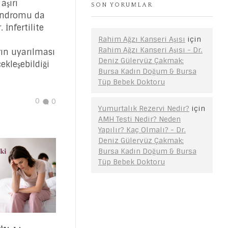
aşırı
SON YORUMLAR
endromu da
 İnfertilite
Rahim Ağzı Kanseri Aşısı
için
Rahim Ağzı Kanseri Aşısı - Dr.
ın uyarılması
Deniz Güleryüz Çakmak:
ekleşebildiği
Bursa Kadın Doğum & Bursa
Tüp Bebek Doktoru
0
0
Yumurtalık Rezervi Nedir?
için
AMH Testi Nedir? Neden
Yapılır? Kaç Olmalı? - Dr.
Deniz Güleryüz Çakmak:
Bursa Kadın Doğum & Bursa
Tüp Bebek Doktoru