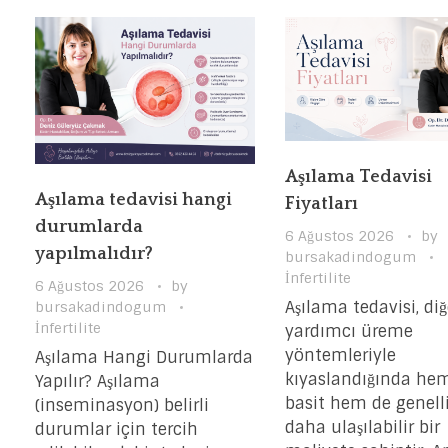
Aşılama Tedavisi
Aşılama tedavisi hangi
Fiyatları
durumlarda
6 Ağustos 2026
by
yapılmalıdır?
bursakadindogum
İnfertilite
6 Ağustos 2026
by
Aşılama tedavisi, diğ
bursakadindogum
İnfertilite
yardımcı üreme
yöntemleriyle
Aşılama Hangi Durumlarda
kıyaslandığında he
Yapılır? Aşılama
basit hem de genell
(inseminasyon) belirli
daha ulaşılabilir bir
durumlar için tercih