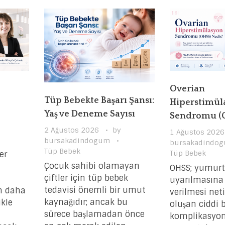
Overian
Tüp Bebekte Başarı Şansı:
Hiperstimül
Yaş ve Deneme Sayısı
Sendromu (O
2 Ağustos 2026
by
1 Ağustos 2026
bursakadindogum
bursakadindo
Tüp Bebek
Tüp Bebek
er
Çocuk sahibi olamayan
OHSS; yumurta
çiftler için tüp bebek
uyarılmasına a
tedavisi önemli bir umut
m daha
verilmesi net
kaynağıdır; ancak bu
ikle
oluşan ciddi b
sürece başlamadan önce
komplikasyon