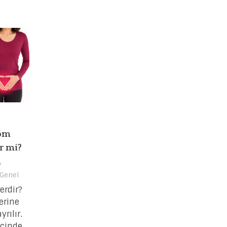
yom
r mi?
y
Genel
erdir?
erine
yrılır.
çinde,