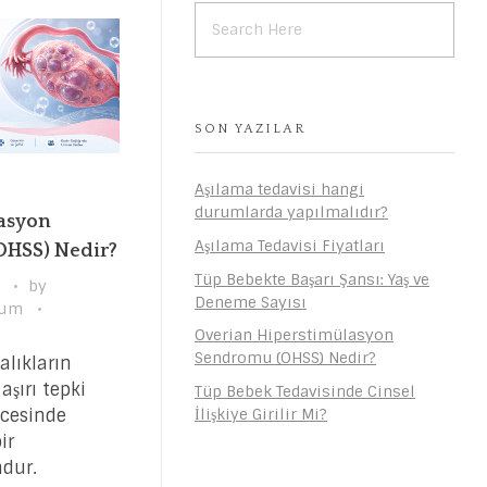
SON YAZILAR
Aşılama tedavisi hangi
durumlarda yapılmalıdır?
asyon
Aşılama Tedavisi Fiyatları
HSS) Nedir?
Tüp Bebekte Başarı Şansı: Yaş ve
by
Deneme Sayısı
gum
Overian Hiperstimülasyon
Sendromu (OHSS) Nedir?
lıkların
şırı tepki
Tüp Bebek Tedavisinde Cinsel
icesinde
İlişkiye Girilir Mi?
ir
dur.