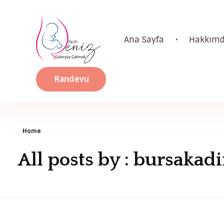
Ana Sayfa
Hakkım
Dr. Deniz Güleryüz Çakmak: Bursa Kadın Doğum & Bursa Tüp Bebek Doktoru
Bursa Kadın Doğum Doktoru ve Bursa Tüp Bebek Doktoru
Randevu
Home
All posts by : bursaka