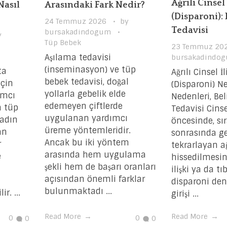
Ağrılı Cinsel 
Nasıl
Arasındaki Fark Nedir?
(Disparoni):
24 Temmuz 2026
by
Tedavisi
bursakadindogum
y
Tüp Bebek
23 Temmuz 20
Aşılama tedavisi
bursakadindo
(inseminasyon) ve tüp
ta
Ağrılı Cinsel İl
bebek tedavisi, doğal
için
(Disparoni) Ne
yollarla gebelik elde
dımcı
Nedenleri, Beli
edemeyen çiftlerde
n tüp
Tedavisi Cinsel
uygulanan yardımcı
kadın
öncesinde, sı
üreme yöntemleridir.
an
sonrasında ge
Ancak bu iki yöntem
r
tekrarlayan ağ
arasında hem uygulama
e
hissedilmesine
şekli hem de başarı oranları
ilişki ya da tı
açısından önemli farklar
disparoni deni
bulunmaktadı ...
r. ...
girişi ...
Read More
Read More
0
0
0
0