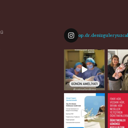
tü
op.dr.denizguleryuzc
n