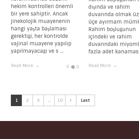
hekim kontrolleri önemli
dışında ve rahim
bir yere sahiptir. Ancak
duvarında olmak üz
jinekolojik muayenenin
üçe ayırmam mümk
hangi yaşta başlaması
Rahim boşluğunun
gerektiği, her kontrolde
içindeki ve rahim
vajinal muayene yapılıp
duvarındaki miyoml
yapılmayacağı ve s ...
fazla adet kanaması, 
Read More
Read More
0
0
1
2
3
...
10
Last