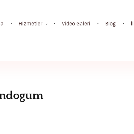
da
Hizmetler
Video Galeri
Blog
İ
dindogum