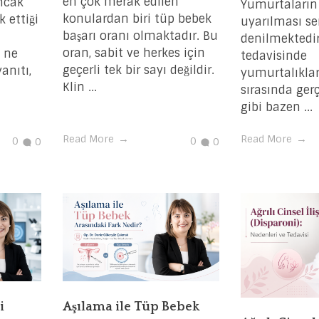
en çok merak edilen
Ancak
Yumurtaların 
konulardan biri tüp bebek
k ettiği
uyarılması s
başarı oranı olmaktadır. Bu
denilmektedir.
oran, sabit ve herkes için
i ne
tedavisinde
geçerli tek bir sayı değildir.
anıtı,
yumurtalıklar
Klin ...
sırasında gerç
gibi bazen ...
Read More
Read More
0
0
0
0
i
Aşılama ile Tüp Bebek