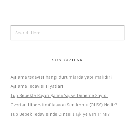
SON YAZILAR
Aşılama tedavisi hangi durumlarda yapılmalıdır?
Aşılama Tedavisi Fiyatları
Tüp Bebekte Başarı Şansı: Yaş ve Deneme Sayısı
Overian Hiperstimülasyon Sendromu (OHSS) Nedir?
Tüp Bebek Tedavisinde Cinsel İlişkiye Girilir Mi?