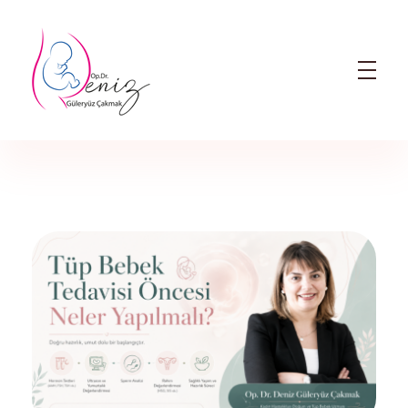
Dr. Deniz Güleryüz Çakmak: Bursa Kadın Doğum & Bursa Tüp Bebek Doktoru
Bursa Kadın Doğum Doktoru ve Bursa Tüp Bebek Doktoru