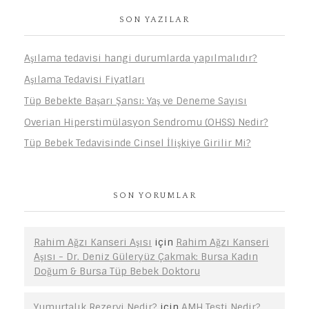
SON YAZILAR
Aşılama tedavisi hangi durumlarda yapılmalıdır?
Aşılama Tedavisi Fiyatları
Tüp Bebekte Başarı Şansı: Yaş ve Deneme Sayısı
Overian Hiperstimülasyon Sendromu (OHSS) Nedir?
Tüp Bebek Tedavisinde Cinsel İlişkiye Girilir Mi?
SON YORUMLAR
Rahim Ağzı Kanseri Aşısı
için
Rahim Ağzı Kanseri
Aşısı - Dr. Deniz Güleryüz Çakmak: Bursa Kadın
Doğum & Bursa Tüp Bebek Doktoru
Yumurtalık Rezervi Nedir?
için
AMH Testi Nedir?