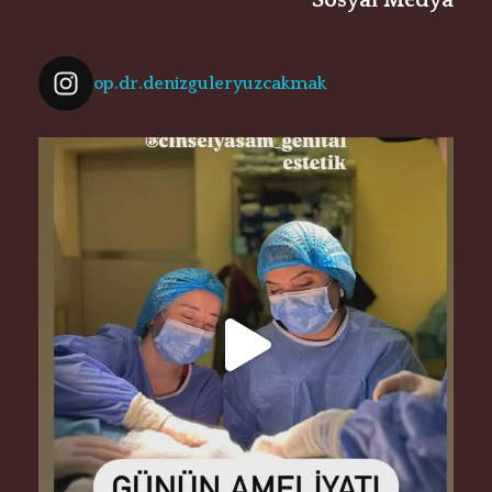
Sosyal Medya
op.dr.denizguleryuzcakmak