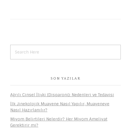
SON YAZILAR
Ağrılı Cinsel İlişki (Disparoni): Nedenleri ve Tedavisi
İlk Jinekolojik Muayene Nasıl Yapılır, Muayeneye
Nasıl Hazırlanılır?
Miyom Belirtileri Nelerdir? Her Miyom Ameliyat
Gerektirir mi?