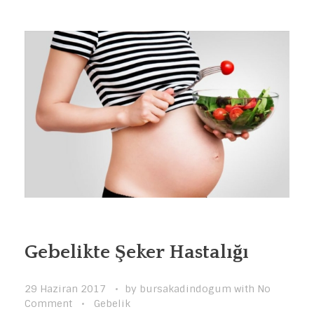
Gebelikte Şeker Hastalığı
29 Haziran 2017
by
bursakadindogum
with
No
Comment
Gebelik