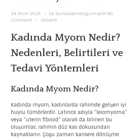
24 Ekim 2024
by
bursakadindogum
with
No
Comment
Gebelik
Kadında Myom Nedir?
Nedenleri, Belirtileri ve
Tedavi Yöntemleri
Kadında Myom Nedir?
Kadında myom, kadınlarda rahimde gelişen iyi
huylu tümörlerdir. Latince adıyla “leiomyoma”
veya “uterin fibroid” olarak da bilinen bu
oluşumlar, rahmin düz kas dokusundan
kaynaklanır. Çoğu zaman kansere dönüşme