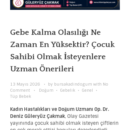
Gebe Kalma Olasılığı Ne
Zaman En Yüksektir? Çocuk
Sahibi Olmak İsteyenlere
Uzman Önerileri
13 Mayıs 2026
by
bursakadindogum
with
No
Comment
Doğum
Gebelik
Genel
Tüp Bebek
Kadın Hastalıkları ve Doğum Uzmanı Op. Dr.
Deniz Güleryüz Çakmak
, Olay Gazetesi
yayınında çocuk sahibi olmak isteyen çiftlerin