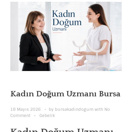
Kadın Doğum Uzmanı Bursa
18 Mayıs 2026
by
bursakadindogum
with
No
Comment
Gebelik