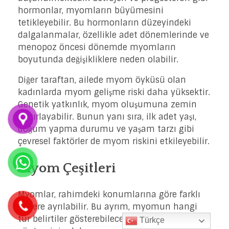
hormonlar, myomların büyümesini
tetikleyebilir. Bu hormonların düzeyindeki
dalgalanmalar, özellikle adet dönemlerinde ve
menopoz öncesi dönemde myomların
boyutunda değişikliklere neden olabilir.
Diğer taraftan, ailede myom öyküsü olan
kadınlarda myom gelişme riski daha yüksektir.
Genetik yatkınlık, myom oluşumuna zemin
hazırlayabilir. Bunun yanı sıra, ilk adet yaşı,
doğum yapma durumu ve yaşam tarzı gibi
çevresel faktörler de myom riskini etkileyebilir.
Myom Çeşitleri
Myomlar, rahimdeki konumlarına göre farklı
türlere ayrılabilir. Bu ayrım, myomun hangi
tür belirtiler gösterebileceği ve hangi tedavi
Türkçe