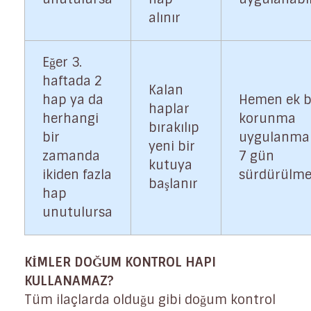
alınır
Eğer 3.
haftada 2
Kalan
hap ya da
Hemen ek b
haplar
herhangi
korunma
bırakılıp
bir
uygulanmal
yeni bir
zamanda
7 gün
kutuya
ikiden fazla
sürdürülmel
başlanır
hap
unutulursa
KİMLER DOĞUM KONTROL HAPI
KULLANAMAZ?
Tüm ilaçlarda olduğu gibi doğum kontrol