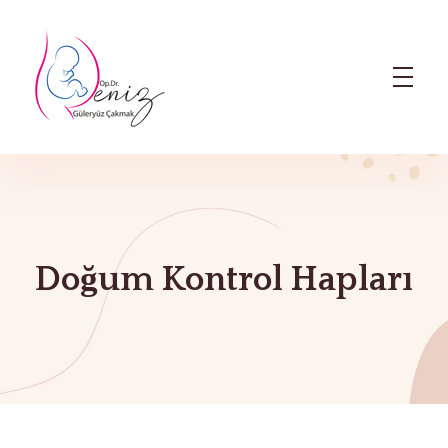
Dr. Deniz Güleryüz Çakmak: Bursa Kadın Doğum & Bursa Tüp Bebek Doktoru
Bursa Kadın Doğum Doktoru ve Bursa Tüp Bebek Doktoru
Doğum Kontrol Hapları