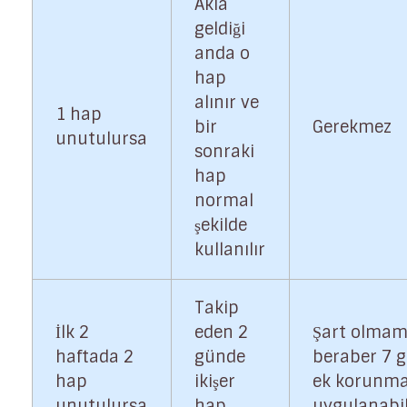
Akla
geldiği
anda o
hap
alınır ve
1 hap
bir
Gerekmez
unutulursa
sonraki
hap
normal
şekilde
kullanılır
Takip
İlk 2
eden 2
Şart olmam
haftada 2
günde
beraber 7 
hap
ikişer
ek korunm
unutulursa
hap
uygulanabil