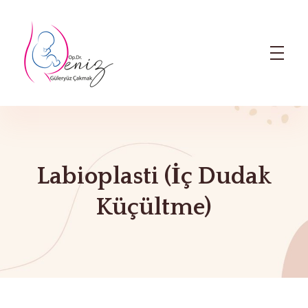
Dr. Deniz Güleryüz Çakmak: Bursa Kadın Doğum & Bursa Tüp Bebek Doktoru
Bursa Kadın Doğum Doktoru ve Bursa Tüp Bebek Doktoru
Labioplasti (İç Dudak
Küçültme)