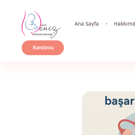
Ana Sayfa
Hakkım
Dr. Deniz Güleryüz Çakmak: Bursa Kadın Doğum & Bursa Tüp Bebek Doktoru
Bursa Kadın Doğum Doktoru ve Bursa Tüp Bebek Doktoru
Randevu