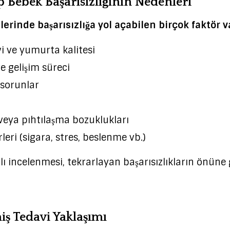
 Bebek Başarısızlığının Nedenleri
rinde başarısızlığa yol açabilen birçok faktör va
i ve yumurta kalitesi
e gelişim süreci
 sorunlar
 veya pıhtılaşma bozuklukları
leri (sigara, stres, beslenme vb.)
lı incelenmesi, tekrarlayan başarısızlıkların önüne
miş Tedavi Yaklaşımı