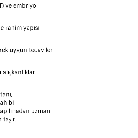
T) ve embriyo
le rahim yapısı
lerek uygun tedaviler
alışkanlıkları
tanı,
sahibi
a kapılmadan uzman
taşır.