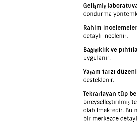
Gelişmiş laboratuva
dondurma yöntemleri
Rahim incelemeler
detaylı incelenir.
Bağışıklık ve pıhtıl
uygulanır.
Yaşam tarzı düzenl
desteklenir.
Tekrarlayan tüp beb
bireyselleştirilmiş t
olabilmektedir. Bu
bir merkezde detayl