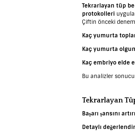
Tekrarlayan tüp beb
protokolleri
uygula
Çiftin önceki denemel
Kaç yumurta topla
Kaç yumurta olgun
Kaç embriyo elde ed
Bu analizler sonucu
Tekrarlayan Tüp
Başarı şansını artı
Detaylı değerlendi