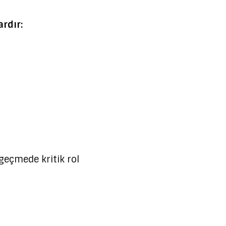
rdır:
 geçmede kritik rol