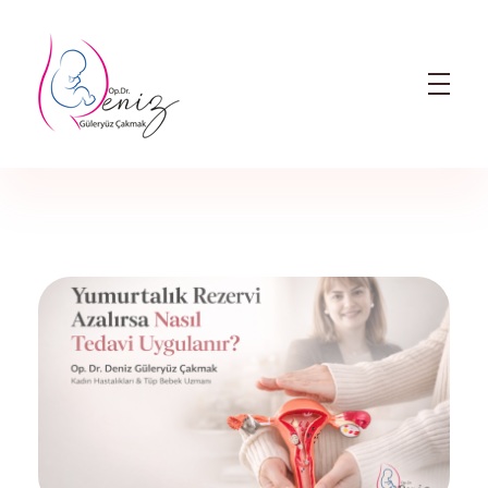
Dr. Deniz Güleryüz Çakmak: Bursa Kadın Doğum & Bursa Tüp Bebek Doktoru
Bursa Kadın Doğum Doktoru ve Bursa Tüp Bebek Doktoru