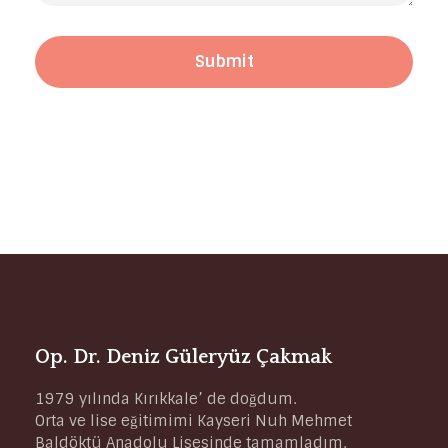
Op. Dr. Deniz Güleryüz Çakmak
1979 yılında Kırıkkale’ de doğdum.
Orta ve lise eğitimimi Kayseri Nuh Mehmet
Baldöktü Anadolu Lisesinde tamamladım.