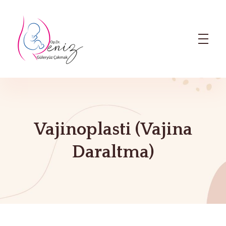
Dr. Deniz Güleryüz Çakmak: Bursa Kadın Doğum & Bursa Tüp Bebek Doktoru
Bursa Kadın Doğum Doktoru ve Bursa Tüp Bebek Doktoru
Vajinoplasti (Vajina
Daraltma)